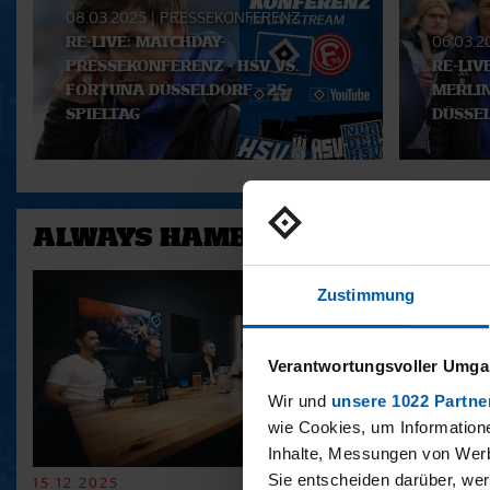
Playlist
08.03.2025
|
PRESSEKONFERENZ
RE-LIVE: MATCHDAY-
06.03.
PRESSEKONFERENZ - HSV VS.
RE-LIV
FORTUNA DÜSSELDORF - 25.
MERLIN
SPIELTAG
DÜSSEL
ALWAYS HAMBURG - DAS BONU
Zustimmung
Verantwortungsvoller Umgan
Wir und
unsere 1022 Partne
wie Cookies, um Information
Inhalte, Messungen von Werb
Sie entscheiden darüber, wer
15.12.2025
11.12.2025