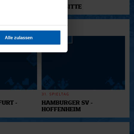
12 - BRIGITTE
sein können
ren
Alle zulassen
hre Präferenzen im
Abschnitt
 Medien anbieten zu können
hrer Verwendung unserer
 führen diese Informationen
ie im Rahmen Ihrer Nutzung
31. SPIELTAG
URT -
HAMBURGER SV -
HOFFENHEIM