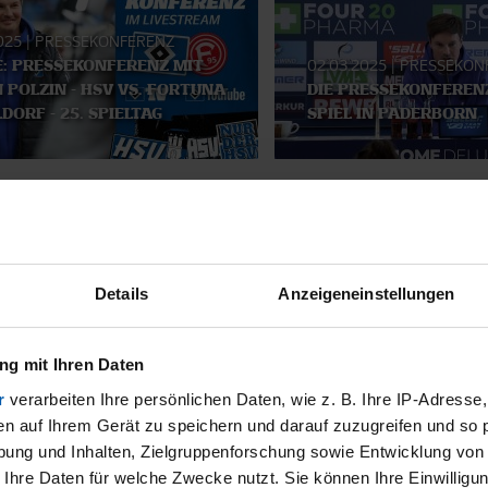
2025
|
PRESSEKONFERENZ
E: PRESSEKONFERENZ MIT
02.03.2025
|
PRESSEKON
 POLZIN - HSV VS. FORTUNA
DIE PRESSEKONFEREN
DORF - 25. SPIELTAG
SPIEL IN PADERBORN
SMATERIAL
Details
Anzeigeneinstellungen
g mit Ihren Daten
r
verarbeiten Ihre persönlichen Daten, wie z. B. Ihre IP-Adresse,
en auf Ihrem Gerät zu speichern und darauf zuzugreifen und so 
ung und Inhalten, Zielgruppenforschung sowie Entwicklung von
 Ihre Daten für welche Zwecke nutzt. Sie können Ihre Einwilligun
11.12.2025