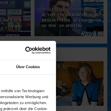
28.02.2025
|
PRESSEKONFERENZ
FERENZ
RE-LIVE: PRESSEKONFERENZ MIT
Z NACH DEM
MERLIN POLZIN - SC PADERBORN
VS. HSV - 24. SPIELTAG
Über Cookies
 mithilfe von Technologien
personalisierte Werbung und
 Angeboten zu ermöglichen.
g jederzeit über die Cookie-
11.12.2025