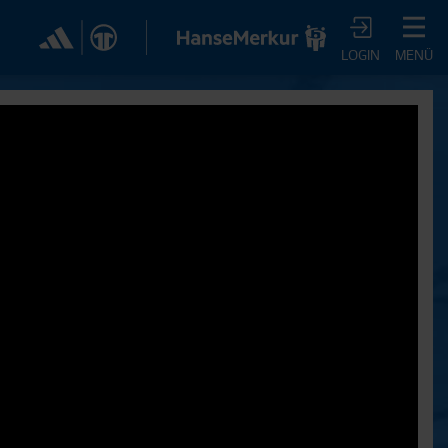
✕
LOGIN
MENÜ
CHER DIR JETZT EIN
VTV-ABO!
m HSVtv-Abo hast Du vollen Zugriff auf über 100
 jeden Monat, darunter alle Saisonspiele in voller
, sowie Spielzusammenfassungen, exklusive
iews, Pressekonferenzen und vieles mehr.
JETZT ZUM ABO