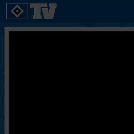
SPIELE
YOUNG TALENTS
2. Bundesliga 20/21
U21
2. Bundesliga 19/20
U19
2. Bundesliga 18/19
U17
Bundesliga 17/18
Reportagen
Bundesliga 16/17
Pokal- und Testspiele
Testspiele
ALLE VIDEOS
Suche
FAQ