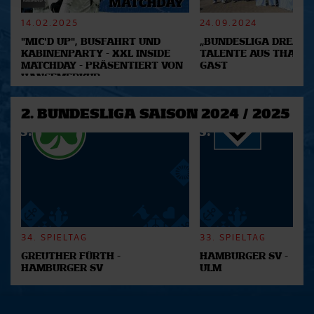
verarbeitet werden, und legen Sie Ihre Präferenzen im
Abschnitt Einzelheiten
fest.
14.02.2025
24.09.2024
"MIC'D UP", BUSFAHRT UND
„BUNDESLIGA DREAM 2
Wir verwenden Cookies, um Inhalte und Anzeigen zu
KABINENPARTY - XXL INSIDE
TALENTE AUS THAILA
MATCHDAY - PRÄSENTIERT VON
GAST
personalisieren, Funktionen für soziale Medien anbieten
HANSEMERKUR
zu können und die Zugriffe auf unsere Website zu
analysieren. Außerdem geben wir Informationen zu Ihrer
2. BUNDESLIGA SAISON 2024 / 2025
Verwendung unserer Website an unsere Partner für
soziale Medien, Werbung und Analysen weiter. Unsere
Partner führen diese Informationen möglicherweise mit
weiteren Daten zusammen, die Sie ihnen bereitgestellt
haben oder die sie im Rahmen Ihrer Nutzung der Dienste
gesammelt haben.
34. SPIELTAG
33. SPIELTAG
GREUTHER FÜRTH -
HAMBURGER SV -
HAMBURGER SV
ULM