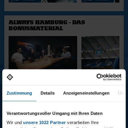
ALWAYS HAMBURG - DAS
BONUSMATERIAL
15.12.2025
11.12.2025
15 - STAFF-TALK
14 - STÜBI
Zustimmung
Details
Anzeigeneinstellungen
Über
Verantwortungsvoller Umgang mit Ihren Daten
BUNDESLIGA SAISON 2025/2026
Wir und
unsere 1022 Partner
verarbeiten Ihre