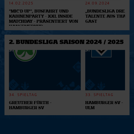
14.02.2025
24.09.2024
Abschnitt Einzelheiten
fest.
"MIC'D UP", BUSFAHRT UND
„BUNDESLIGA DREAM 2
KABINENPARTY - XXL INSIDE
TALENTE AUS THAILA
Wir verwenden Cookies, um Inhalte und Anzeigen zu
MATCHDAY - PRÄSENTIERT VON
GAST
personalisieren, Funktionen für soziale Medien anbieten
HANSEMERKUR
zu können und die Zugriffe auf unsere Website zu
analysieren. Außerdem geben wir Informationen zu Ihrer
2. BUNDESLIGA SAISON 2024 / 2025
Verwendung unserer Website an unsere Partner für
soziale Medien, Werbung und Analysen weiter. Unsere
Partner führen diese Informationen möglicherweise mit
weiteren Daten zusammen, die Sie ihnen bereitgestellt
haben oder die sie im Rahmen Ihrer Nutzung der Dienste
gesammelt haben.
34. SPIELTAG
33. SPIELTAG
GREUTHER FÜRTH -
HAMBURGER SV -
HAMBURGER SV
ULM