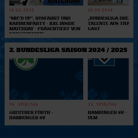
verarbeitet werden, und legen Sie Ihre Präferenzen im
Abschnitt Einzelheiten
fest.
14.02.2025
24.09.2024
"MIC'D UP", BUSFAHRT UND
„BUNDESLIGA DREAM 2
Wir verwenden Cookies, um Inhalte und Anzeigen zu
KABINENPARTY - XXL INSIDE
TALENTE AUS THAILA
MATCHDAY - PRÄSENTIERT VON
GAST
personalisieren, Funktionen für soziale Medien anbieten
HANSEMERKUR
zu können und die Zugriffe auf unsere Website zu
analysieren. Außerdem geben wir Informationen zu Ihrer
2. BUNDESLIGA SAISON 2024 / 2025
Verwendung unserer Website an unsere Partner für
soziale Medien, Werbung und Analysen weiter. Unsere
Partner führen diese Informationen möglicherweise mit
weiteren Daten zusammen, die Sie ihnen bereitgestellt
haben oder die sie im Rahmen Ihrer Nutzung der Dienste
gesammelt haben.
34. SPIELTAG
33. SPIELTAG
GREUTHER FÜRTH -
HAMBURGER SV -
HAMBURGER SV
ULM