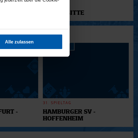
11.12.2025
12 - BRIGITTE
sein können
ren
Alle zulassen
hre Präferenzen im
Abschnitt
 Medien anbieten zu können
hrer Verwendung unserer
 führen diese Informationen
ie im Rahmen Ihrer Nutzung
31. SPIELTAG
URT -
HAMBURGER SV -
HOFFENHEIM