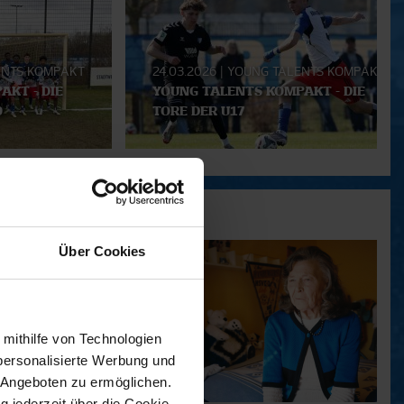
ENTS KOMPAKT
24.03.2026
|
YOUNG TALENTS KOMPAKT
AKT - DIE
YOUNG TALENTS KOMPAKT - DIE
9
TORE DER U17
Über Cookies
 mithilfe von Technologien
personalisierte Werbung und
 Angeboten zu ermöglichen.
g jederzeit über die Cookie-