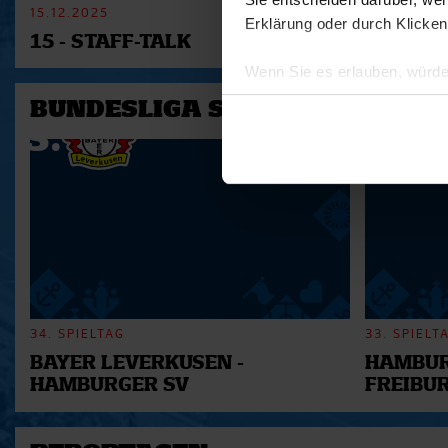
15.12.2025
11.12.2025
Erklärung oder durch Klicken
15 - STAFF-TALK
14 - STÜ
Wenn Sie es erlauben, würde
Informationen über Ihre 
BUNDESLIGA SAISON 2025/202
Ihr Gerät durch aktives 
Erfahren Sie mehr darüber, w
Einzelheiten
fest.
Wir verwenden Cookies, um I
und die Zugriffe auf unsere 
Website an unsere Partner fü
möglicherweise mit weiteren
der Dienste gesammelt habe
34. SPIELTAG
33. SPIELT
BAYER LEVERKUSEN -
HAMBUR
HAMBURGER SV
FREIBU