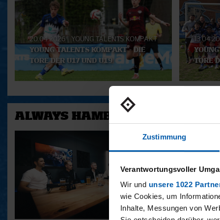
Playlist
20.04.2026
|
YOUNG TALENTS KOMPAKT
13.04.2
YOUNG TALENTS KOMPAKT - DIE
YOUNG 
TORE DER U17 UND U19
TORE D
ALWAYS HAMBURG - DAS BONU
Zustimmung
Verantwortungsvoller Umgan
Wir und
unsere 1022 Partne
wie Cookies, um Information
Inhalte, Messungen von Werb
Sie entscheiden darüber, wer