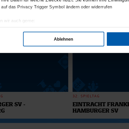
11.12.2025
 auf das Privacy Trigger Symbol ändern oder widerrufen
BI
13 - WILLI
n wir auch gerne:
geografische Lage erfassen, welche bis auf einige Meter genau 
6
Scannen nach bestimmten Merkmalen (Fingerprinting) identifizie
Ablehnen
ie Ihre persönlichen Daten verarbeitet werden, und legen Sie I
nhalte und Anzeigen zu personalisieren, Funktionen für soziale
Website zu analysieren. Außerdem geben wir Informationen zu I
r soziale Medien, Werbung und Analysen weiter. Unsere Partner
 Daten zusammen, die Sie ihnen bereitgestellt haben oder die s
n.
AG
32. SPIELTAG
GER SV -
EINTRACHT FRANKF
RG
HAMBURGER SV