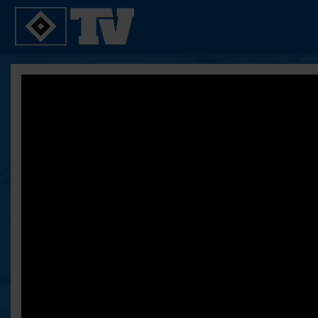
SPIELE
YOUNG TALENTS
2. Bundesliga 20/21
U21
2. Bundesliga 19/20
U19
2. Bundesliga 18/19
U17
Bundesliga 17/18
Reportagen
Bundesliga 16/17
Pokal- und Testspiele
Testspiele
ALLE VIDEOS
Suche
FAQ