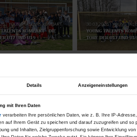
026
|
YOUNG TALENTS KOMPAKT
30.03.2026
|
YOUNG TAL
TALENTS KOMPAKT - DIE
YOUNG TALENTS KOMP
ER U17 UND U19
TORE DER U17 UND U1
SMATERIAL
Details
Anzeigeneinstellungen
g mit Ihren Daten
r
verarbeiten Ihre persönlichen Daten, wie z. B. Ihre IP-Adresse,
en auf Ihrem Gerät zu speichern und darauf zuzugreifen und so 
ung und Inhalten, Zielgruppenforschung sowie Entwicklung von
 Ihre Daten für welche Zwecke nutzt. Sie können Ihre Einwilligun