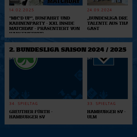
verarbeitet werden, und legen Sie Ihre Präferenzen im
Abschnitt Einzelheiten
fest.
14.02.2025
24.09.2024
"MIC'D UP", BUSFAHRT UND
„BUNDESLIGA DREAM 2
Wir verwenden Cookies, um Inhalte und Anzeigen zu
KABINENPARTY - XXL INSIDE
TALENTE AUS THAILA
MATCHDAY - PRÄSENTIERT VON
GAST
personalisieren, Funktionen für soziale Medien anbieten
HANSEMERKUR
zu können und die Zugriffe auf unsere Website zu
analysieren. Außerdem geben wir Informationen zu Ihrer
2. BUNDESLIGA SAISON 2024 / 2025
Verwendung unserer Website an unsere Partner für
soziale Medien, Werbung und Analysen weiter. Unsere
Partner führen diese Informationen möglicherweise mit
weiteren Daten zusammen, die Sie ihnen bereitgestellt
haben oder die sie im Rahmen Ihrer Nutzung der Dienste
gesammelt haben.
34. SPIELTAG
33. SPIELTAG
GREUTHER FÜRTH -
HAMBURGER SV -
HAMBURGER SV
ULM