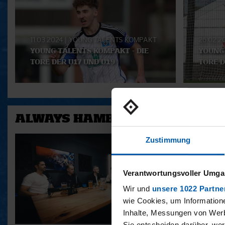
Playlist
11.03.2024
|
YOUNG TALENTS KOMPAKT
26.02.2
YOUNG TALENTS KOMPAKT - DIE
YOUNG 
TORE DER U17 UND U19
TORE D
ALWAYS HAMBURG - DAS BONU
Zustimmung
Verantwortungsvoller Umgan
Wir und
unsere 1022 Partne
wie Cookies, um Information
Inhalte, Messungen von Werb
Sie entscheiden darüber, wer