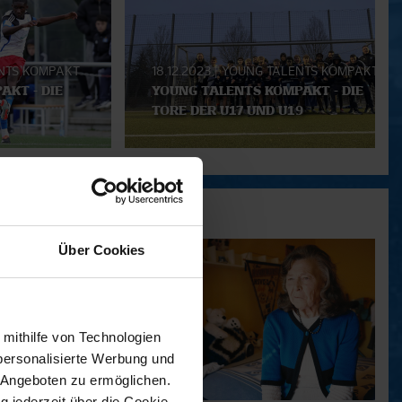
NTS KOMPAKT
18.12.2023
|
YOUNG TALENTS KOMPAKT
AKT - DIE
YOUNG TALENTS KOMPAKT - DIE
TORE DER U17 UND U19
Über Cookies
 mithilfe von Technologien
personalisierte Werbung und
 Angeboten zu ermöglichen.
g jederzeit über die Cookie-