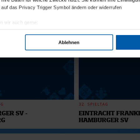
11.12.2025
 auf das Privacy Trigger Symbol ändern oder widerrufen
BI
13 - WILLI
n wir auch gerne:
geografische Lage erfassen, welche bis auf einige Meter genau 
6
Scannen nach bestimmten Merkmalen (Fingerprinting) identifizie
Ablehnen
ie Ihre persönlichen Daten verarbeitet werden, und legen Sie I
nhalte und Anzeigen zu personalisieren, Funktionen für soziale
Website zu analysieren. Außerdem geben wir Informationen zu I
r soziale Medien, Werbung und Analysen weiter. Unsere Partner
 Daten zusammen, die Sie ihnen bereitgestellt haben oder die s
n.
AG
32. SPIELTAG
GER SV -
EINTRACHT FRANKF
RG
HAMBURGER SV