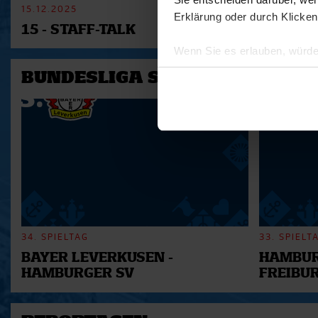
15.12.2025
11.12.2025
Erklärung oder durch Klicken
15 - STAFF-TALK
14 - STÜ
Wenn Sie es erlauben, würde
Informationen über Ihre 
BUNDESLIGA SAISON 2025/202
Ihr Gerät durch aktives 
Erfahren Sie mehr darüber, w
Einzelheiten
fest.
Wir verwenden Cookies, um I
und die Zugriffe auf unsere 
Website an unsere Partner fü
möglicherweise mit weiteren
der Dienste gesammelt habe
34. SPIELTAG
33. SPIELT
BAYER LEVERKUSEN -
HAMBUR
HAMBURGER SV
FREIBU