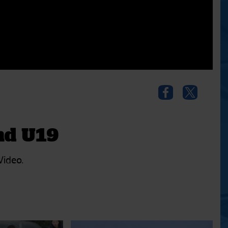
nd U19
Video.