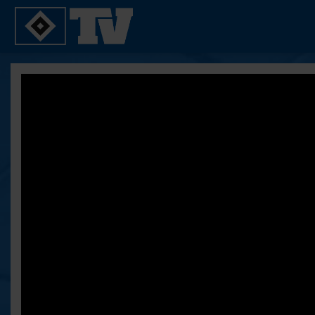
SPIELE
YOUNG TALENTS
2. Bundesliga 20/21
U21
2. Bundesliga 19/20
U19
2. Bundesliga 18/19
U17
Bundesliga 17/18
Reportagen
Bundesliga 16/17
Pokal- und Testspiele
Testspiele
ALLE VIDEOS
Suche
FAQ