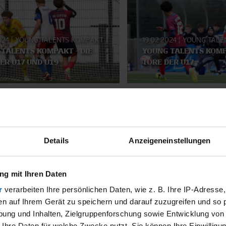
024
|
YOUNG TALENTS KOMPAKT
19.02.2024
|
YOUNG TALE
TALENTS KOMPAKT - DIE
YOUNG TALENTS KOMP
ER U17 UND U19
TORE DER U17
SMATERIAL
Details
Anzeigeneinstellungen
g mit Ihren Daten
r
verarbeiten Ihre persönlichen Daten, wie z. B. Ihre IP-Adresse,
en auf Ihrem Gerät zu speichern und darauf zuzugreifen und so 
ung und Inhalten, Zielgruppenforschung sowie Entwicklung von
 Ihre Daten für welche Zwecke nutzt. Sie können Ihre Einwilligun