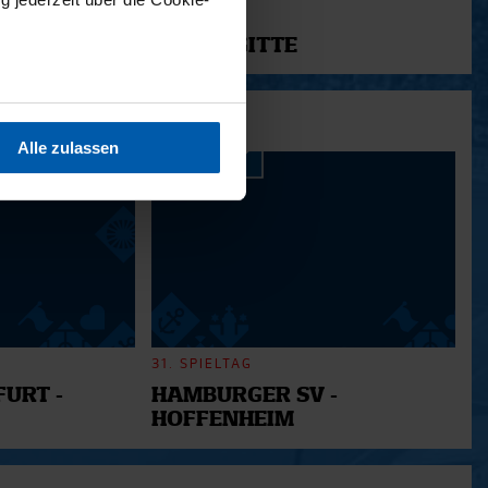
11.12.2025
12 - BRIGITTE
sein können
ren
Alle zulassen
hre Präferenzen im
Abschnitt
 Medien anbieten zu können
hrer Verwendung unserer
 führen diese Informationen
ie im Rahmen Ihrer Nutzung
31. SPIELTAG
URT -
HAMBURGER SV -
HOFFENHEIM