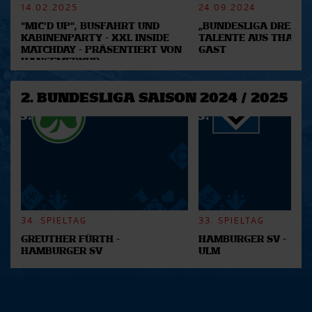
14.02.2025
24.09.2024
Abschnitt Einzelheiten
fest.
"MIC'D UP", BUSFAHRT UND
„BUNDESLIGA DREAM 2
KABINENPARTY - XXL INSIDE
TALENTE AUS THAILA
Wir verwenden Cookies, um Inhalte und Anzeigen zu
MATCHDAY - PRÄSENTIERT VON
GAST
personalisieren, Funktionen für soziale Medien anbieten
HANSEMERKUR
zu können und die Zugriffe auf unsere Website zu
analysieren. Außerdem geben wir Informationen zu Ihrer
2. BUNDESLIGA SAISON 2024 / 2025
Verwendung unserer Website an unsere Partner für
soziale Medien, Werbung und Analysen weiter. Unsere
Partner führen diese Informationen möglicherweise mit
weiteren Daten zusammen, die Sie ihnen bereitgestellt
haben oder die sie im Rahmen Ihrer Nutzung der Dienste
gesammelt haben.
34. SPIELTAG
33. SPIELTAG
GREUTHER FÜRTH -
HAMBURGER SV -
HAMBURGER SV
ULM