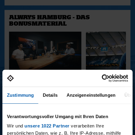
ALWAYS HAMBURG - DAS
BONUSMATERIAL
15.12.2025
11.12.2025
15 - STAFF-TALK
14 - STÜBI
Zustimmung
Details
Anzeigeneinstellungen
Über
BUNDESLIGA SAISON 2025/2026
Verantwortungsvoller Umgang mit Ihren Daten
Wir und
unsere 1022 Partner
verarbeiten Ihre
persönlichen Daten, wie z. B. Ihre IP-Adresse, mithilfe