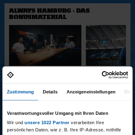
ALWAYS HAMBURG - DAS
BONUSMATERIAL
15.12.2025
11.12.2025
15 - STAFF-TALK
14 - STÜBI
Zustimmung
Details
Anzeigeneinstellungen
Über
BUNDESLIGA SAISON 2025/2026
Verantwortungsvoller Umgang mit Ihren Daten
Wir und
unsere 1022 Partner
verarbeiten Ihre
persönlichen Daten, wie z. B. Ihre IP-Adresse, mithilfe