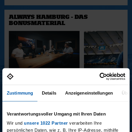
ALWAYS HAMBURG - DAS
BONUSMATERIAL
15.12.2025
11.12.2025
15 - STAFF-TALK
14 - STÜBI
Zustimmung
Details
Anzeigeneinstellungen
Über
BUNDESLIGA SAISON 2025/2026
Verantwortungsvoller Umgang mit Ihren Daten
Wir und
unsere 1022 Partner
verarbeiten Ihre
persönlichen Daten, wie z. B. Ihre IP-Adresse, mithilfe