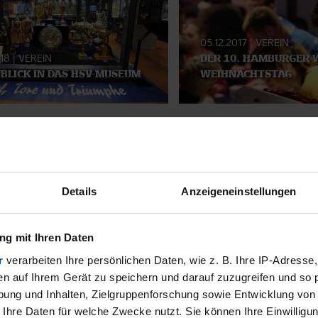
05.12.2017
|
VEREIN
018
|
VEREIN
DER 10. HAMBURGER 
NBLICK IN DAS HSV-MUSEUM
WEIHNACHTSTAG
SMATERIAL
Details
Anzeigeneinstellungen
g mit Ihren Daten
r
verarbeiten Ihre persönlichen Daten, wie z. B. Ihre IP-Adresse,
en auf Ihrem Gerät zu speichern und darauf zuzugreifen und so 
ung und Inhalten, Zielgruppenforschung sowie Entwicklung von
 Ihre Daten für welche Zwecke nutzt. Sie können Ihre Einwilligun
11.12.2025