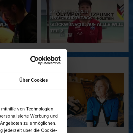
29.09.2017
|
VEREIN
HSV-GEBURTSTAGS-
WEG
GLÜCKWÜNSCHE AUS ALLER WELT -
TEIL 2
Über Cookies
 mithilfe von Technologien
personalisierte Werbung und
 Angeboten zu ermöglichen.
g jederzeit über die Cookie-
11.12.2025