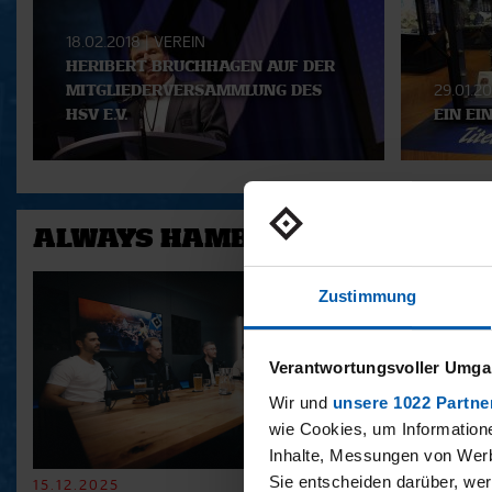
Playlist
18.02.2018
|
VEREIN
HERIBERT BRUCHHAGEN AUF DER
MITGLIEDERVERSAMMLUNG DES
29.01.2
HSV E.V.
EIN EI
ALWAYS HAMBURG - DAS BONU
Zustimmung
Verantwortungsvoller Umgan
Wir und
unsere 1022 Partne
wie Cookies, um Information
Inhalte, Messungen von Werb
Sie entscheiden darüber, wer
15.12.2025
11.12.2025