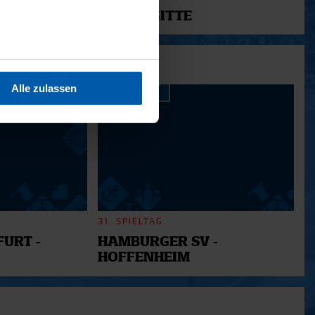
12 - BRIGITTE
sein können
ren
Alle zulassen
hre Präferenzen im
Abschnitt
 Medien anbieten zu können
hrer Verwendung unserer
 führen diese Informationen
ie im Rahmen Ihrer Nutzung
31. SPIELTAG
URT -
HAMBURGER SV -
HOFFENHEIM