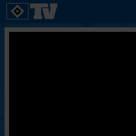
SPIELE
YOUNG TALENTS
2. Bundesliga 20/21
U21
2. Bundesliga 19/20
U19
2. Bundesliga 18/19
U17
Bundesliga 17/18
Reportagen
Bundesliga 16/17
Pokal- und Testspiele
Testspiele
ALLE VIDEOS
Suche
FAQ