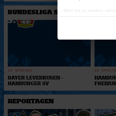
Wenn Sie es erlauben, würde
BUNDESLIGA SAISON 2025/202
Informationen über Ihre 
Ihr Gerät durch aktives 
Erfahren Sie mehr darüber, w
Einzelheiten
fest.
Wir verwenden Cookies, um I
und die Zugriffe auf unsere 
Website an unsere Partner fü
möglicherweise mit weiteren
34. SPIELTAG
33. SPIELT
der Dienste gesammelt habe
BAYER LEVERKUSEN -
HAMBUR
HAMBURGER SV
FREIBU
REPORTAGEN