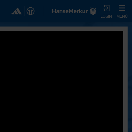
✕
LOGIN
MENÜ
CHER DIR JETZT EIN
VTV-ABO!
m HSVtv-Abo hast Du vollen Zugriff auf über 100
 jeden Monat, darunter alle Saisonspiele in voller
, sowie Spielzusammenfassungen, exklusive
iews, Pressekonferenzen und vieles mehr.
JETZT ZUM ABO