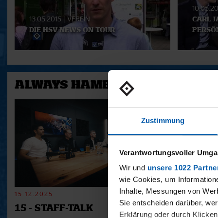
10.05.2
13.05.2015
|
VEREIN
CARL J
DIE HSV-NEWS ON TOUR
PERSÖN
ALWAYS HAMBURG - DAS BONU
Zustimmung
Verantwortungsvoller Umgan
Wir und
unsere 1022 Partne
wie Cookies, um Information
Inhalte, Messungen von Werb
15.12.2025
11.12.2025
Sie entscheiden darüber, wer
15 - STAFF-TALK
14 - STÜ
Erklärung oder durch Klicken