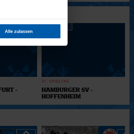
sein können
ren
Alle zulassen
hre Präferenzen im
Abschnitt
 Medien anbieten zu können
hrer Verwendung unserer
 führen diese Informationen
ie im Rahmen Ihrer Nutzung
31. SPIELTAG
URT -
HAMBURGER SV -
HOFFENHEIM