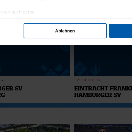
n wir auch gerne:
6
geografische Lage erfassen, welche bis auf einige Meter genau 
Scannen nach bestimmten Merkmalen (Fingerprinting) identifizie
Ablehnen
ie Ihre persönlichen Daten verarbeitet werden, und legen Sie I
nhalte und Anzeigen zu personalisieren, Funktionen für soziale
Website zu analysieren. Außerdem geben wir Informationen zu I
r soziale Medien, Werbung und Analysen weiter. Unsere Partner
 Daten zusammen, die Sie ihnen bereitgestellt haben oder die s
AG
32. SPIELTAG
n.
GER SV -
EINTRACHT FRANKF
RG
HAMBURGER SV