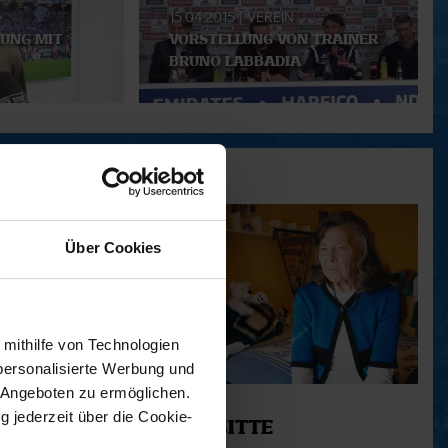
15.04.2015
|
VEREIN
UNG MIT
VORSTELLUNG VON TRAINER
BRUNO LABBADIA
Über Cookies
 mithilfe von Technologien
personalisierte Werbung und
 Angeboten zu ermöglichen.
11.12.2025
g jederzeit über die Cookie-
12 - BRIGITTE