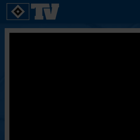
SPIELE
YOUNG TALENTS
2. Bundesliga 20/21
U21
2. Bundesliga 19/20
U19
2. Bundesliga 18/19
U17
Bundesliga 17/18
Reportagen
Bundesliga 16/17
Pokal- und Testspiele
Testspiele
ALLE VIDEOS
Suche
FAQ