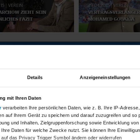
015
|
VEREIN
29.04.2015
|
VEREIN
ARCHOW ZIEHT SEIN
VERTRAGSVERLÄNGER
LICHES FAZIT
MOHAMED GOUAIDA
SMATERIAL
Details
Anzeigeneinstellungen
g mit Ihren Daten
r
verarbeiten Ihre persönlichen Daten, wie z. B. Ihre IP-Adresse,
en auf Ihrem Gerät zu speichern und darauf zuzugreifen und so 
ung und Inhalten, Zielgruppenforschung sowie Entwicklung von
11.12.2025
 Ihre Daten für welche Zwecke nutzt. Sie können Ihre Einwilligun
BI
13 - WILLI
 auf das Privacy Trigger Symbol ändern oder widerrufen