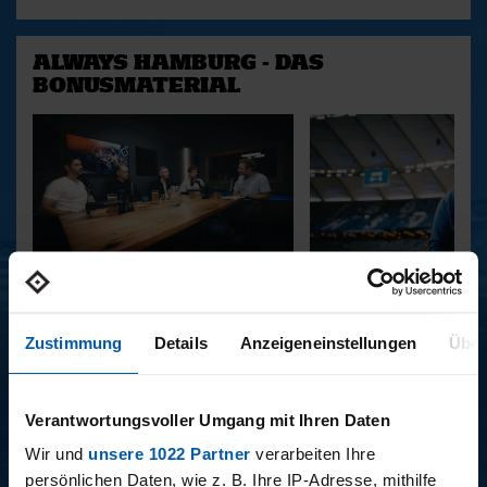
ALWAYS HAMBURG - DAS
BONUSMATERIAL
15.12.2025
11.12.2025
15 - STAFF-TALK
14 - STÜBI
Zustimmung
Details
Anzeigeneinstellungen
Über
BUNDESLIGA SAISON 2025/2026
Verantwortungsvoller Umgang mit Ihren Daten
Wir und
unsere 1022 Partner
verarbeiten Ihre
persönlichen Daten, wie z. B. Ihre IP-Adresse, mithilfe