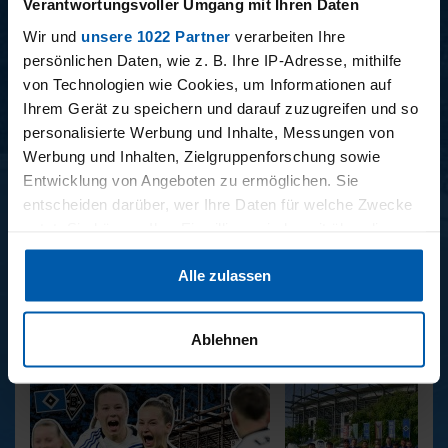
Verantwortungsvoller Umgang mit Ihren Daten
Wir und
unsere 1022 Partner
verarbeiten Ihre
persönlichen Daten, wie z. B. Ihre IP-Adresse, mithilfe
BUNDESLIGA SAISON 2025/2026
von Technologien wie Cookies, um Informationen auf
Ihrem Gerät zu speichern und darauf zuzugreifen und so
personalisierte Werbung und Inhalte, Messungen von
Werbung und Inhalten, Zielgruppenforschung sowie
Entwicklung von Angeboten zu ermöglichen. Sie
entscheiden darüber, wer Ihre Daten für welche Zwecke
nutzt. Sie können Ihre Einwilligung jederzeit über die
34. SPIELTAG
33. SPIELTAG
Cookie-Erklärung oder durch Klicken auf das Privacy
BAYER LEVERKUSEN -
HAMBURGER SV -
Alle zulassen
Trigger Symbol ändern oder widerrufen
HAMBURGER SV
FREIBURG
Wenn Sie es erlauben, würden wir auch gerne:
Ablehnen
Informationen über Ihre geografische Lage erfassen,
REPORTAGEN
welche bis auf einige Meter genau sein können
Ihr Gerät durch aktives Scannen nach bestimmten
Merkmalen (Fingerprinting) identifizieren