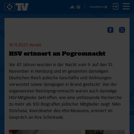
✕
SPIELE
YOUNG TALENTS
NUR DER HSV
A
SICHER DIR JETZT EIN
2. Bundesliga 20/21
U21
Interviews
S
HSVTV-ABO!
2. Bundesliga 19/20
U19
Spieltagschecks
F
10.11.2025
Verein
2. Bundesliga 18/19
U17
Pressekonferenzen
HSV erinnert an Pogromnacht
Bundesliga 17/18
Reportagen
Reportagen
Mit dem HSVtv-Abo hast Du vollen Zugriff auf über
Bundesliga 16/17
Trainingslager
Vor 87 Jahren wurden in der Nacht vom 9. auf den 10.
100 Videos jeden Monat, darunter alle Saisonspiele
Pokal- und Testspiele
Bunte HSV-Welt
November in Hamburg und im gesamten damaligen
in voller Länge, sowie Spielzusammenfassungen,
Testspiele
Verein
Deutschen Reich jüdische Geschäfte und Wohnungen
exklusive Interviews, Pressekonferenzen und vieles
verwüstet sowie Synagogen in Brand gesteckt. Von der
mehr.
sogenannten Reichspogromnacht waren auch damalige
HSV-Mitglieder betroffen, wie eine umfassende Recherche
JETZT ZUM ABO
zu mehr als 100 Biografien jüdischer Mitglieder zeigt. Niko
Stövhase, Koordinator des HSV-Museums, erinnert im
Gespräch an ihre Schicksale.
Aktuelle
27.10.2025
|
VEREIN